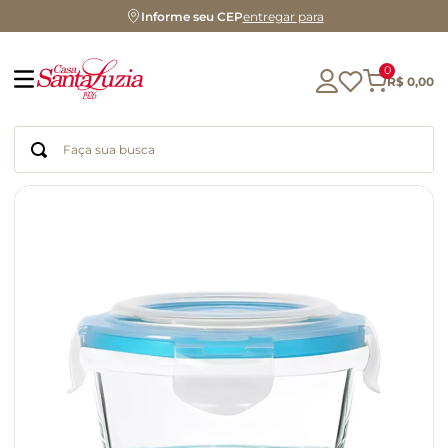
Informe seu CEP
entregar para
0
R$
0
,
00
Faça sua busca
Termos mais buscados
geleia
gluten
chá
chocolate
azeite
biscoito
café
cerveja