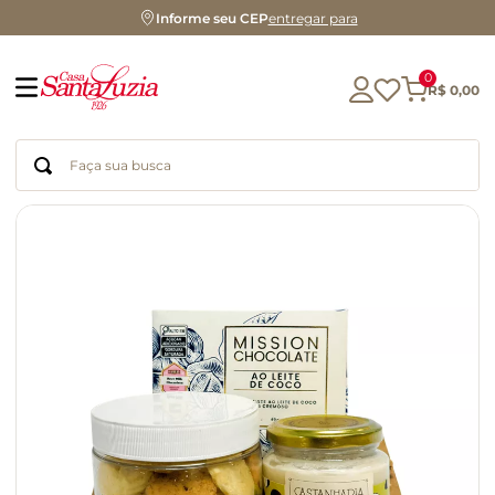
Informe seu CEP
entregar para
0
R$
0
,
00
Faça sua busca
Termos mais buscados
geleia
gluten
chá
chocolate
azeite
café
cerveja
biscoito