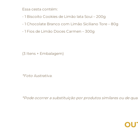
Essa cesta contém:
- 1 Biscoito Cookies de Limão lata Soui – 200g
- 1 Chocolate Branco com Limão Siciliano Tore – 80g
- 1 Fios de Limão Doces Carmen – 300g
(3 Itens + Embalagem)
*Foto ilustrativa.
*Pode ocorrer a substituição por produtos similares ou de qual
OU