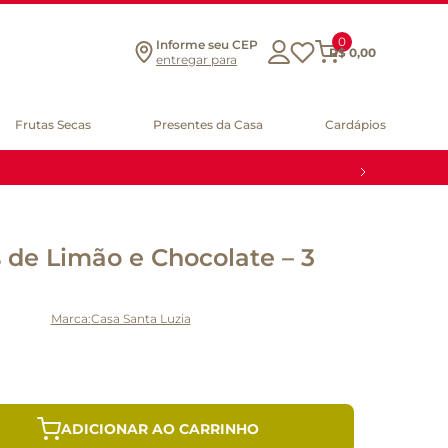
0
Informe seu CEP
R$
0
,
00
entregar para
Frutas Secas
Presentes da Casa
Cardápios
 de Limão e Chocolate – 3
Casa Santa Luzia
ADICIONAR AO CARRINHO