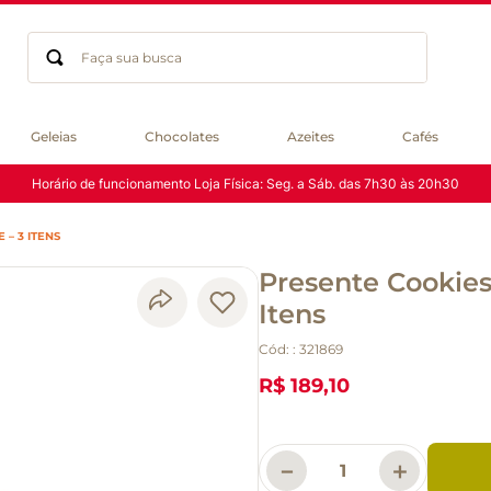
Faça sua busca
Termos mais buscados
Geleias
Chocolates
Azeites
Cafés
geleia
Horário de funcionamento Loja Física: Seg. a Sáb. das 7h30 às 20h30
gluten
chocolate
– 3 ITENS
chá
Presente Cookies
azeite
café
Itens
biscoito
Cód:
:
321869
cerveja
R$ 189,10
queijo
macarrão
－
＋