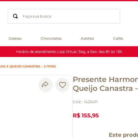
Faça sua busca
Termos mais buscados
Geleias
Chocolates
Azeites
Cafés
geleia
Horário de atendimento Loja Virtual: Seg. a Sex. das 8h às 18h
gluten
chá
A E QUEIJO CANASTRA – 2 ITENS
chocolate
Presente Harmon
azeite
biscoito
Queijo Canastra –
café
Cód:
:
1425471
cerveja
macarrão
R$ 155,95
queijo
Este prod