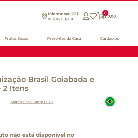
0
Informe seu CEP
R$
0
,
00
entregar para
Frutas Secas
Presentes da Casa
Cardápios
ização Brasil Goiabada e
 2 Itens
Casa Santa Luzia
uto não está disponível no