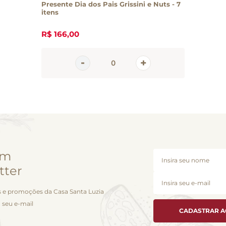
Presente Dia dos Pais Grissini e Nuts - 7
itens
R$
166
,
00
em
tter
 e promoções da Casa Santa Luzia
 seu e-mail
CADASTRAR 