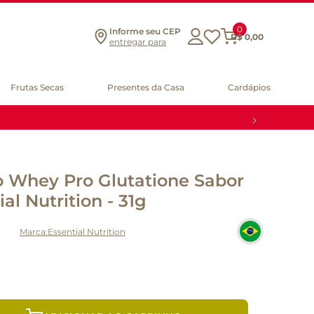
0
Informe seu CEP
R$
0
,
00
entregar para
Frutas Secas
Presentes da Casa
Cardápios
 Whey Pro Glutatione Sabor
al Nutrition - 31g
Essential Nutrition