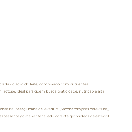
olada do soro do leite, combinado com nutrientes
actose, ideal para quem busca praticidade, nutrição e alta
-cisteína, betaglucana de levedura (Saccharomyces cerevisiae),
, espessante goma xantana, edulcorante glicosídeos de esteviol