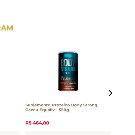
RAM
Suplemento Proteico Body Strong
Proteína
Cacau Equaliv - 550g
Source T
R$
464
,
00
R$
23
,
7