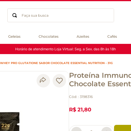
Faça sua busca
Termos mais buscados
Geleias
Chocolates
Azeites
Cafés
geleia
Horário de atendimento Loja Virtual: Seg. a Sex. das 8h às 18h
gluten
chocolate
WHEY PRO GLUTATIONE SABOR CHOCOLATE ESSENTIAL NUTRITION - 31G
chá
Proteína Immuno
azeite
café
Chocolate Essenti
biscoito
Cód:
:
3198316
cerveja
macarrão
R$ 21,80
queijo