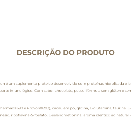
DESCRIÇÃO DO PRODUTO
on é um suplemento proteico desenvolvido com proteínas hidrolisada e is
porte imunológico. Com sabor chocolate, possui fórmula sem glúten e sem l
 (Thermax®690 e Provon®292), cacau em pó, glicina, L-glutamina, taurina, L
ésio, riboflavina-5-fosfato, L-selenometionina, aroma idêntico ao natural