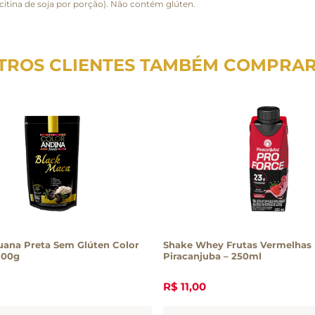
ecitina de soja por porção). Não contém glúten.
TROS CLIENTES TAMBÉM COMPRA
uana Preta Sem Glúten Color
Shake Whey Frutas Vermelhas
100g
Piracanjuba – 250ml
R$
11
,
00