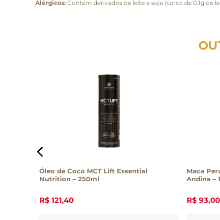
Alérgicos:
Contém derivados de leite e soja (cerca de 0,1g de l
OU
ial
Óleo de Coco MCT Lift Essential
Maca Per
Nutrition – 250ml
Andina – 
R$
121
,
40
R$
93
,
00