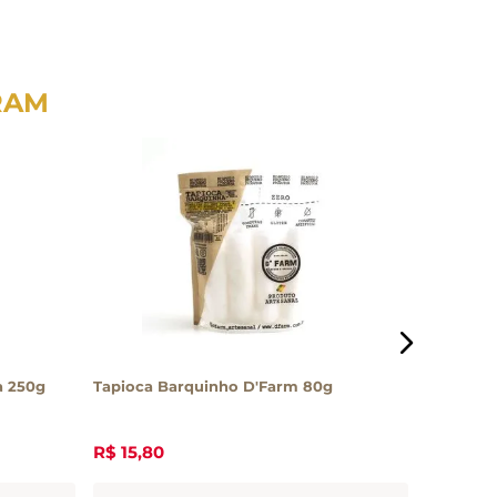
RAM
a 250g
Tapioca Barquinho D'Farm 80g
Molho em
R$
15
,
80
R$
18
,
4