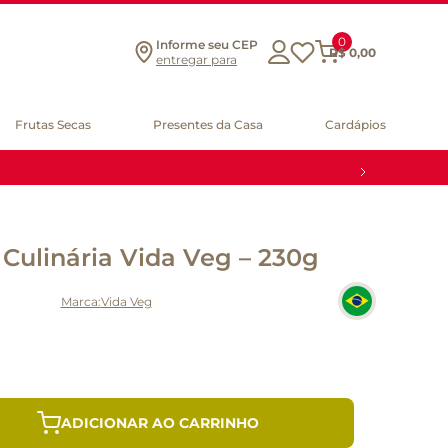
0
Informe seu CEP
R$
0
,
00
entregar para
Frutas Secas
Presentes da Casa
Cardápios
 Culinária Vida Veg – 230g
Vida Veg
ADICIONAR AO CARRINHO