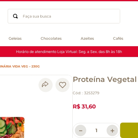
Faça sua busca
Termos mais buscados
Geleias
Chocolates
Azeites
Cafés
geleia
Horário de atendimento Loja Virtual: Seg. a Sex. das 8h às 18h
gluten
chocolate
NÁRIA VIDA VEG – 230G
chá
Proteína Vegetal
azeite
café
Cód:
:
3253279
biscoito
cerveja
R$ 31,60
queijo
macarrão
－
＋