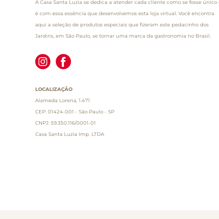
A Casa Santa Luzia se dedica a atender cada cliente como se fosse único 
é com essa essência que desenvolvemos esta loja virtual. Você encontra
aqui a seleção de produtos especiais que fizeram este pedacinho dos
Jardins, em São Paulo, se tornar uma marca da gastronomia no Brasil.
LOCALIZAÇÃO
Alameda Lorena, 1.471
CEP: 01424-001 - São Paulo - SP
CNPJ: 59.350.116/0001-01
Casa Santa Luzia Imp. LTDA