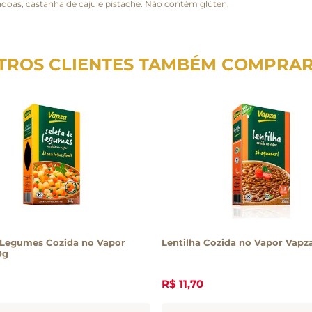
doas, castanha de caju e pistache. Não contém glúten.
TROS CLIENTES TAMBÉM COMPRA
 Legumes Cozida no Vapor
Lentilha Cozida no Vapor Vapz
0g
R$
11
,
70