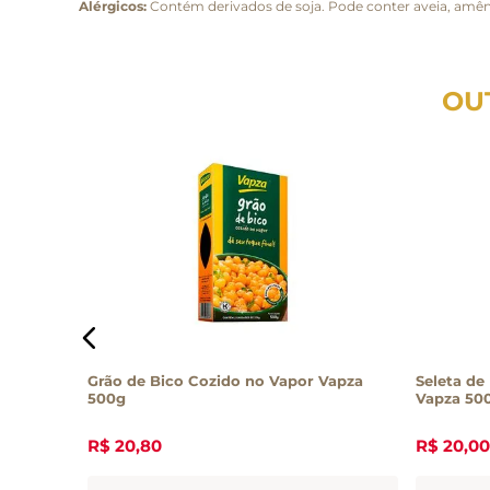
Alérgicos:
Contém derivados de soja. Pode conter aveia, amên
OU
Grão de Bico Cozido no Vapor Vapza
Seleta de
500g
Vapza 50
R$
20
,
80
R$
20
,
00