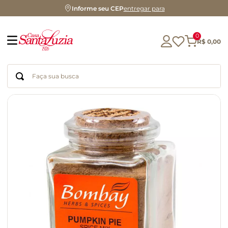
Informe seu CEP
entregar para
0
R$
0
,
00
Faça sua busca
Termos mais buscados
geleia
gluten
chocolate
chá
azeite
café
biscoito
cerveja