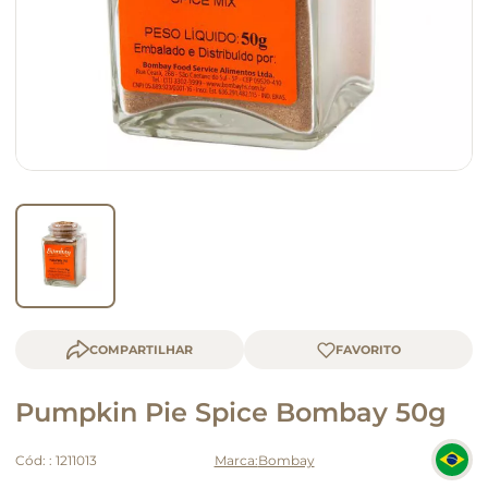
queijo
macarrão
COMPARTILHAR
Pumpkin Pie Spice Bombay 50g
Cód:
:
1211013
Bombay