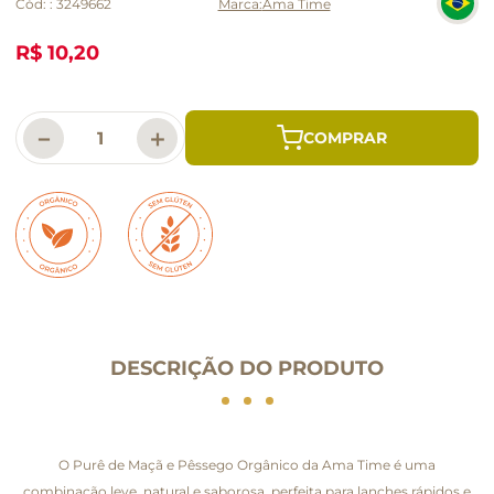
Cód:
:
3249662
Ama Time
R$ 10,20
－
＋
DESCRIÇÃO DO PRODUTO
O Purê de Maçã e Pêssego Orgânico da Ama Time é uma
combinação leve, natural e saborosa, perfeita para lanches rápidos e