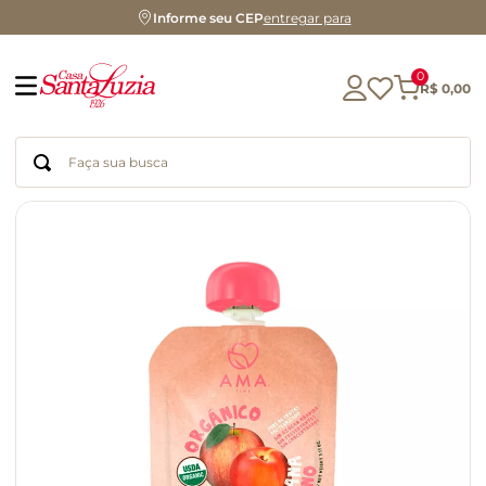
Informe seu CEP
entregar para
0
R$
0
,
00
Faça sua busca
Termos mais buscados
geleia
gluten
chá
chocolate
azeite
café
cerveja
biscoito