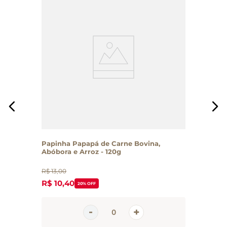
Papinha Papapá de Carne Bovina,
Abóbora e Arroz - 120g
R$
13
,
00
R$
10
,
40
20%
OFF