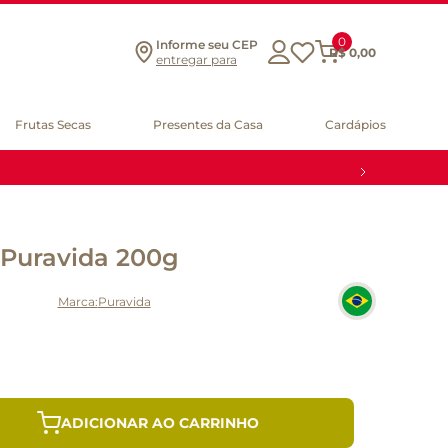
0
Informe seu CEP
R$
0
,
00
entregar para
Frutas Secas
Presentes da Casa
Cardápios
 Puravida 200g
Puravida
ADICIONAR AO CARRINHO