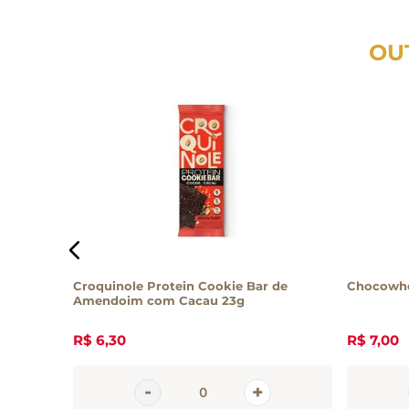
OU
 150g
Croquinole Protein Cookie Bar de
Chocowhe
Amendoim com Cacau 23g
R$
6
,
30
R$
7
,
00