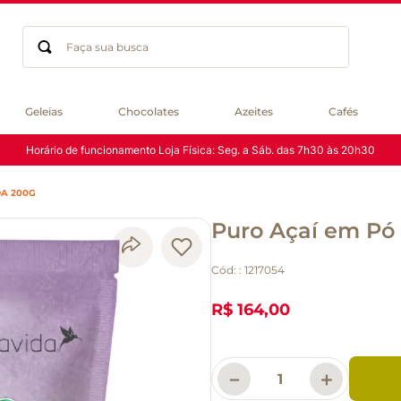
Faça sua busca
Termos mais buscados
Geleias
Chocolates
Azeites
Cafés
geleia
Horário de funcionamento Loja Física: Seg. a Sáb. das 7h30 às 20h30
gluten
chocolate
DA 200G
chá
Puro Açaí em Pó
azeite
café
Cód:
:
1217054
biscoito
cerveja
R$ 164,00
queijo
macarrão
－
＋