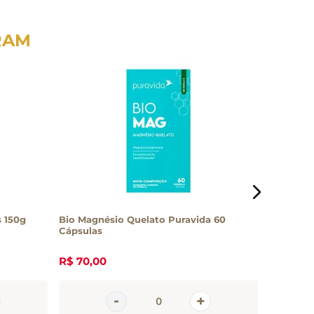
RAM
 150g
Bio Magnésio Quelato Puravida 60
Própolis
Cápsulas
Cápsulas
R$
70
,
00
R$
75
,
0