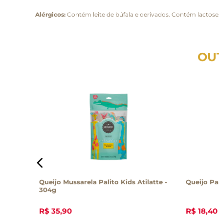
Alérgicos:
Contém leite de búfala e derivados. Contém lactos
OU
Queijo Mussarela Palito Kids Atilatte -
Queijo Pa
304g
R$
35
,
90
R$
18
,
40