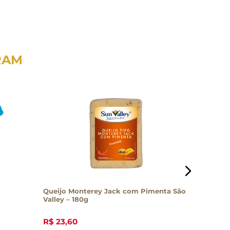
RAM
Queijo Monterey Jack com Pimenta São
Queijo M
Valley – 180g
R$
23
,
60
R$
13
,
70