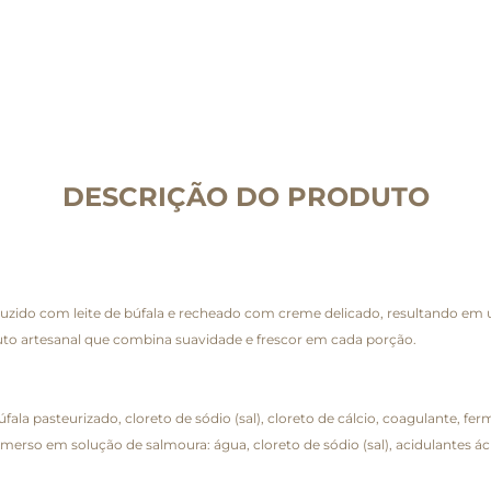
DESCRIÇÃO DO PRODUTO
duzido com leite de búfala e recheado com creme delicado, resultando em 
uto artesanal que combina suavidade e frescor em cada porção.
fala pasteurizado, cloreto de sódio (sal), cloreto de cálcio, coagulante, ferm
rso em solução de salmoura: água, cloreto de sódio (sal), acidulantes ácid