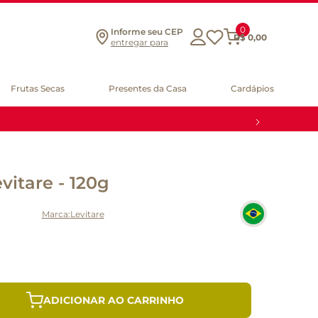
0
Informe seu CEP
R$
0
,
00
entregar para
Frutas Secas
Presentes da Casa
Cardápios
vitare - 120g
Levitare
ADICIONAR AO CARRINHO