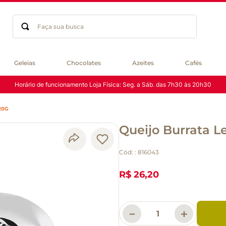
Faça sua busca
Termos mais buscados
Geleias
Chocolates
Azeites
Cafés
geleia
Horário de funcionamento Loja Física: Seg. a Sáb. das 7h30 às 20h30
gluten
chocolate
20G
chá
Queijo Burrata Le
azeite
café
Cód:
:
816043
biscoito
cerveja
R$ 26,20
queijo
macarrão
－
＋