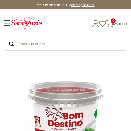
Informe seu CEP
entregar para
0
R$
0
,
00
Faça sua busca
Termos mais buscados
geleia
gluten
chá
chocolate
azeite
biscoito
café
cerveja