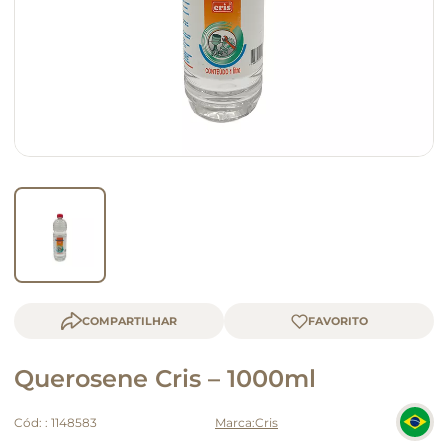
macarrão
queijo
COMPARTILHAR
Querosene Cris – 1000ml
Cód:
:
1148583
Cris