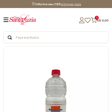
Informe seu CEP
entregar para
0
R$
0
,
00
Faça sua busca
Termos mais buscados
geleia
gluten
chá
chocolate
azeite
café
cerveja
biscoito