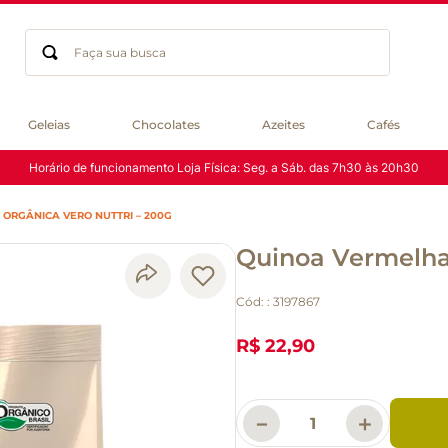
Faça sua busca
Termos mais buscados
Geleias
Chocolates
Azeites
Cafés
geleia
Horário de funcionamento Loja Física: Seg. a Sáb. das 7h30 às 20h30
gluten
chá
ORGÂNICA VERO NUTTRI – 200G
chocolate
Quinoa Vermelha 
azeite
café
Cód:
:
3197867
cerveja
biscoito
R$ 22,90
macarrão
queijo
－
＋