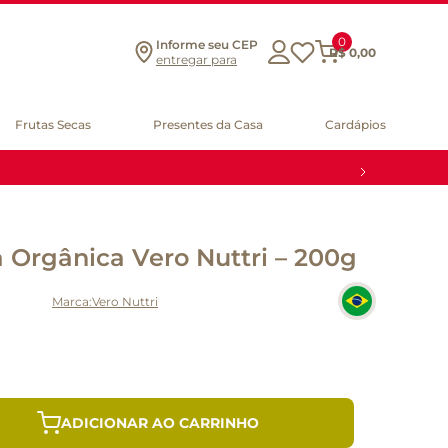
0
Informe seu CEP
R$
0
,
00
entregar para
Frutas Secas
Presentes da Casa
Cardápios
Orgânica Vero Nuttri – 200g
Vero Nuttri
ADICIONAR AO CARRINHO