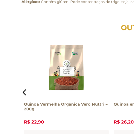
Alérgicos:
Contém glúten. Pode conter traços de trigo, soja, 
OU
Quinoa Vermelha Orgânica Vero Nuttri –
Quinoa em
200g
R$
22
,
90
R$
26
,
20