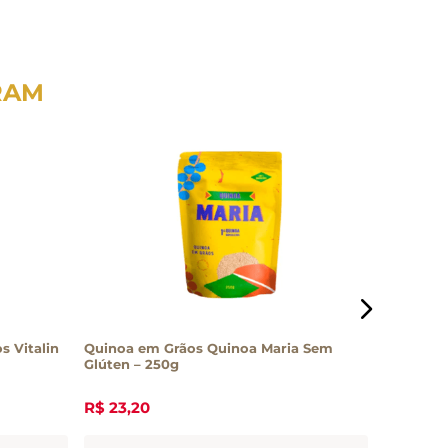
RAM
s Vitalin
Quinoa em Grãos Quinoa Maria Sem
Quinoa M
Glúten – 250g
R$
23
,
20
R$
26
,
7