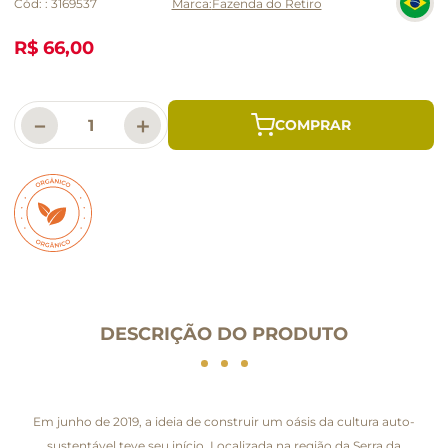
Cód:
:
3169537
Fazenda do Retiro
R$ 66,00
－
＋
DESCRIÇÃO DO PRODUTO
Em junho de 2019, a ideia de construir um oásis da cultura auto-
sustentável teve seu início. Localizada na região da Serra da