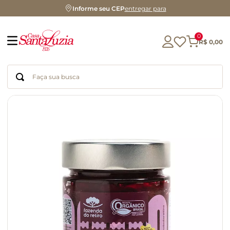
Informe seu CEP
entregar para
0
R$
0
,
00
Faça sua busca
Termos mais buscados
geleia
gluten
chocolate
chá
azeite
café
biscoito
cerveja