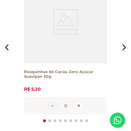
Rosquinhas de Cacau Zero Açúcar
Suavipan 30g
R$
5
,
20