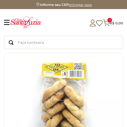
Informe seu CEP
entregar para
0
R$
0
,
00
Faça sua busca
Termos mais buscados
geleia
gluten
chá
chocolate
azeite
café
cerveja
biscoito