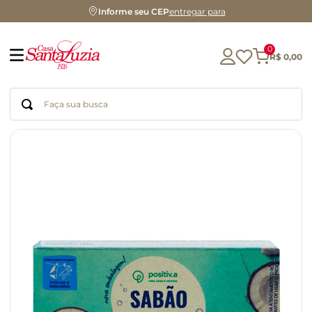
Informe seu CEP
entregar para
0
R$
0
,
00
Faça sua busca
Termos mais buscados
geleia
gluten
chá
chocolate
azeite
biscoito
café
cerveja