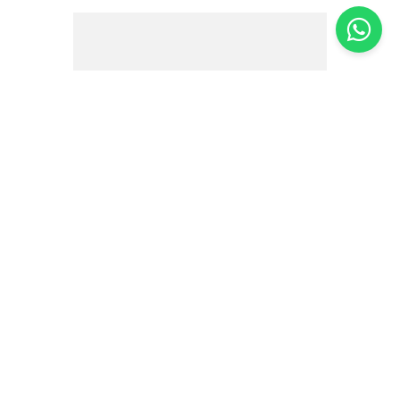
Condicionador Damage Repair Jacques
Janine – 240ml
R$
63
,
00