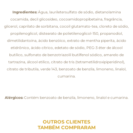
Ingredientes:
Água, lauriletersulfato de sódio, dietanolamina
cocamida, decil glicosídeo, cocoamidopropibetaína, fragrância,
glicerol, caprilato de sorbitana, cocoil glutamato-tea, cloreto de sódio,
propilenoglicol, distearato de polietilenoglicol-150, propanodiol,
dimetilidantoína, ácido benzóico, extrato de mentha piperita, ácido
etidrônico, ácido cítrico, edetato de sódio, PEG-3 éter de álcool
butílico, sulfonato de benzotriazolil butilfenol sódico, amarelo de
tartrazina, álcool etílico, citrato de tris (tetrametilidroxipiperidinol),
citrato de tributila, verde 143, benzoato de benzila, limoneno, linalol,
cumarina.
Alérgicos:
Contém benzoato de benzila, limoneno, linalol e cumarina.
OUTROS CLIENTES
TAMBÉM COMPRARAM