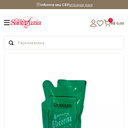
Informe seu CEP
entregar para
0
R$
0
,
00
Faça sua busca
Termos mais buscados
geleia
gluten
chá
chocolate
azeite
biscoito
café
cerveja