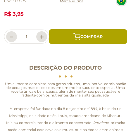
Cód:
:
1232371
Purina
R$ 3,95
－
＋
DESCRIÇÃO DO PRODUTO
Um alimento completo para gatos adultos, uma incrível combinação
de pedaços macios cozidos em um molho suculento especial. Uma
receita única e balanceada, além de manter seu pet saudável e
radiante com os nutrientes da mais alta qualidade.
A empresa foi fundada no dia 8 de janeiro de 1894, à beira do rio
Mississippi, na cidade de St. Louis, estado americano de Missouri.
Iniciou comercializando o alimento concentrado
Omolene
, primeira
ração comercial para cavalos e mulas, que na época eram animais