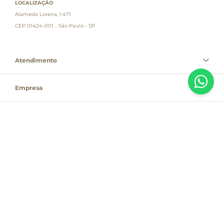
LOCALIZAÇÃO
Alameda Lorena, 1.471
CEP 01424-001 - São Paulo - SP
Atendimento
Empresa
Informações
PAGUE COM
Destacamos que os valores, promoções e condições são exclusivas para
compras pelo site e válidas durante o dia de hoje, estando passíveis de