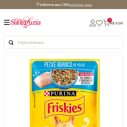
Informe seu CEP
entregar para
0
R$
0
,
00
Faça sua busca
Termos mais buscados
geleia
gluten
chocolate
chá
azeite
café
biscoito
cerveja