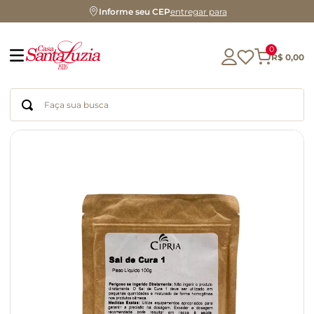
Informe seu CEP
entregar para
0
R$
0
,
00
Faça sua busca
Termos mais buscados
geleia
gluten
chá
chocolate
azeite
café
cerveja
biscoito