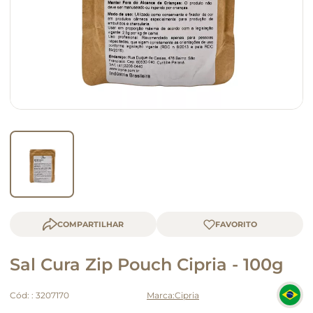
macarrão
queijo
COMPARTILHAR
Sal Cura Zip Pouch Cipria - 100g
Cód:
:
3207170
Cipria