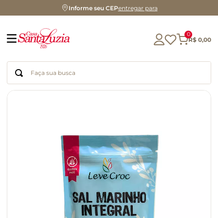
Informe seu CEP
entregar para
0
R$
0
,
00
Faça sua busca
Termos mais buscados
geleia
gluten
chocolate
chá
azeite
café
biscoito
cerveja