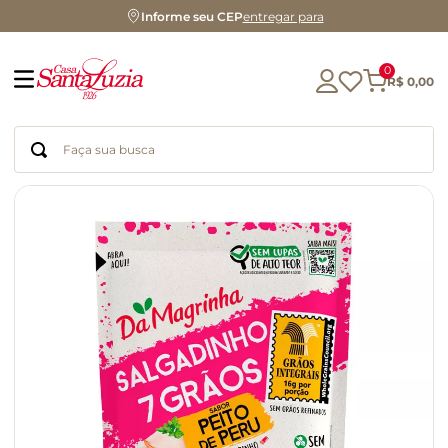
Informe seu CEP
entregar para
0
R$
0
,
00
Faça sua busca
Termos mais buscados
geleia
gluten
chocolate
chá
azeite
café
biscoito
cerveja