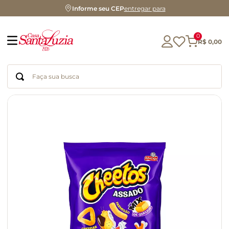
Informe seu CEP
entregar para
0
R$
0
,
00
Faça sua busca
Termos mais buscados
geleia
gluten
chá
chocolate
azeite
biscoito
café
cerveja