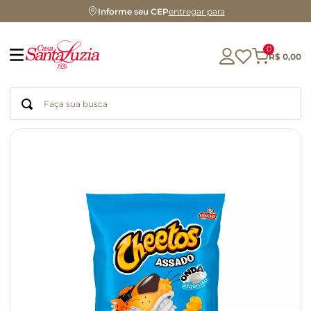
Informe seu CEP
entregar para
0
R$
0
,
00
Faça sua busca
Termos mais buscados
geleia
gluten
chocolate
chá
azeite
café
biscoito
cerveja