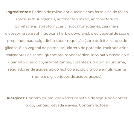
Ingredientes:
Farinha de milho enriquecida com ferro e ácido fólico
(bacillus thuringiensis, agrobacterium sp, agrobacterium
tumefaciens, streptomyces viridochromogenes, zea mays,
dicossoma sp e sphingobium herbicidovorans), óleo vegetal de soja e
preparado para salgadinho sabor requeijão (soro de leite, xarope de
glicose, óleo vegetal de palma, sal, cloreto de potássio, maltodextrina,
realçadores de sabor: glutamato monossódico, inosinato dissódico e
guanilato dissódico, aromatizantes, corantes: urucum e cúrcuma,
reguladores de acidez: ácido láctico e ácido cítrico e emulsificante
mono e diglicerídeos de ácidos graxos).
Alérgicos:
Contém glúten, derivados de leite e de soja. Pode conter
trigo, centeio, cevada e aveia. Contém lactose.