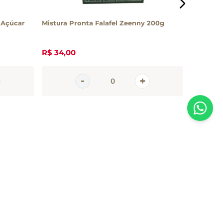
 Açúcar
Mistura Pronta Falafel Zeenny 200g
Biscoito
R$
34
,
00
R$
37
,
5