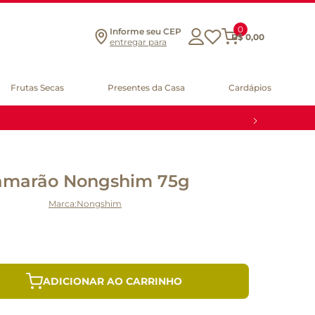
0
Informe seu CEP
R$
0
,
00
entregar para
Frutas Secas
Presentes da Casa
Cardápios
Camarão Nongshim 75g
Nongshim
ADICIONAR AO CARRINHO