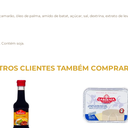
camarão, óleo de palma, amido de batat, açúcar, sal, dextrina, extrato de lev
a. Contém soja.
TROS CLIENTES TAMBÉM COMPRA