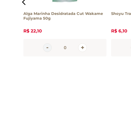
s 200g
Alga Marinha Desidratada Cut Wakame
Shoyu Tra
Fujiyama 50g
R$
22
,
10
R$
6
,
10
Inscreva-se 
nossa newsle
Receba todas as novidades
em primeira mão direto no