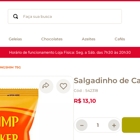
Faça sua busca
Termos mais buscados
Geleias
Chocolates
Azeites
Cafés
geleia
Horário de funcionamento Loja Física: Seg. a Sáb. das 7h30 às 20h30
gluten
chocolate
NGSHIM 75G
chá
Salgadinho de 
azeite
café
Cód:
:
542318
biscoito
R$ 13,10
cerveja
queijo
macarrão
－
＋