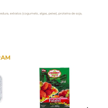
edura, extratos (cogumelo, algas, peixe), proteína de soja,
RAM