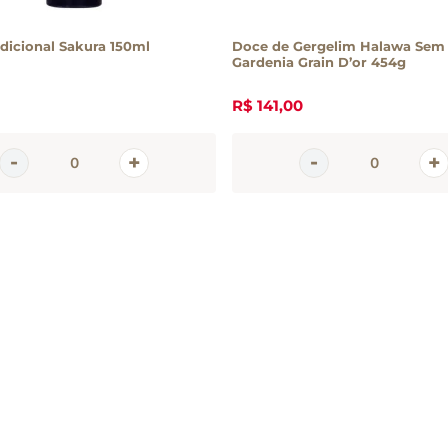
dicional Sakura 150ml
Doce de Gergelim Halawa Sem
Gardenia Grain D’or 454g
R$
141
,
00
em
tter
 e promoções da Casa Santa Luzia
 seu e-mail