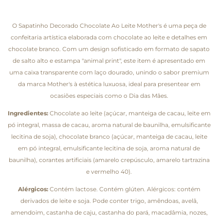
O Sapatinho Decorado Chocolate Ao Leite Mother's é uma peça de
confeitaria artística elaborada com chocolate ao leite e detalhes em
chocolate branco. Com um design sofisticado em formato de sapato
de salto alto e estampa "animal print", este item é apresentado em
uma caixa transparente com laço dourado, unindo o sabor premium
da marca Mother's à estética luxuosa, ideal para presentear em
ocasiões especiais como o Dia das Mães.
Ingredientes:
Chocolate ao leite (açúcar, manteiga de cacau, leite em
pó integral, massa de cacau, aroma natural de baunilha, emulsificante
lecitina de soja), chocolate branco (açúcar, manteiga de cacau, leite
em pó integral, emulsificante lecitina de soja, aroma natural de
baunilha), corantes artificiais (amarelo crepúsculo, amarelo tartrazina
e vermelho 40).
Alérgicos:
Contém lactose. Contém glúten. Alérgicos: contém
derivados de leite e soja. Pode conter trigo, amêndoas, avelã,
amendoim, castanha de caju, castanha do pará, macadâmia, nozes,