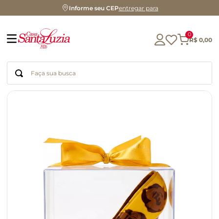
Informe seu CEP
entregar para
0
R$
0
,
00
Faça sua busca
Termos mais buscados
geleia
gluten
chá
chocolate
azeite
biscoito
café
cerveja