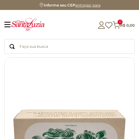
Informe seu CEP
entregar para
0
R$
0
,
00
Faça sua busca
Termos mais buscados
geleia
gluten
chocolate
chá
azeite
café
biscoito
cerveja