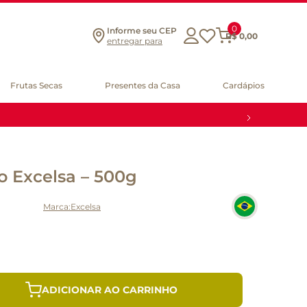
0
Informe seu CEP
R$
0
,
00
entregar para
Frutas Secas
Presentes da Casa
Cardápios
o Excelsa – 500g
Excelsa
ADICIONAR AO CARRINHO