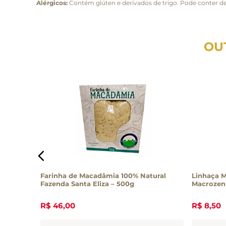
Alérgicos:
Contém glúten e derivados de trigo. Pode conter der
OU
Molisana
Farinha de Macadâmia 100% Natural
Linhaça 
Fazenda Santa Eliza – 500g
Macrozen 
R$
46
,
00
R$
8
,
50