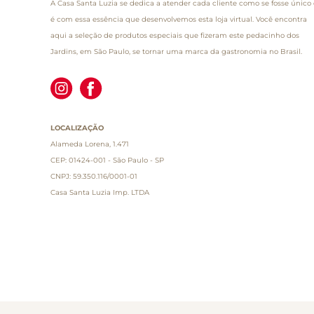
A Casa Santa Luzia se dedica a atender cada cliente como se fosse único 
é com essa essência que desenvolvemos esta loja virtual. Você encontra
aqui a seleção de produtos especiais que fizeram este pedacinho dos
Jardins, em São Paulo, se tornar uma marca da gastronomia no Brasil.
LOCALIZAÇÃO
Alameda Lorena, 1.471
CEP: 01424-001 - São Paulo - SP
CNPJ: 59.350.116/0001-01
Casa Santa Luzia Imp. LTDA