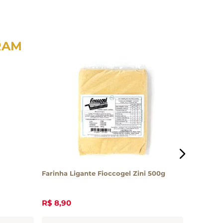
RAM
Farinha Ligante Fioccogel Zini 500g
Farinha 
Luzia 50
R$
8
,
90
R$
58
,
0