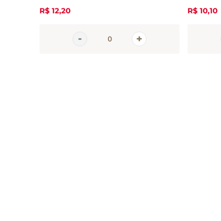
R$
12
,
20
R$
10
,
10
Inscreva-se 
nossa newsle
Receba todas as novidades
em primeira mão direto no