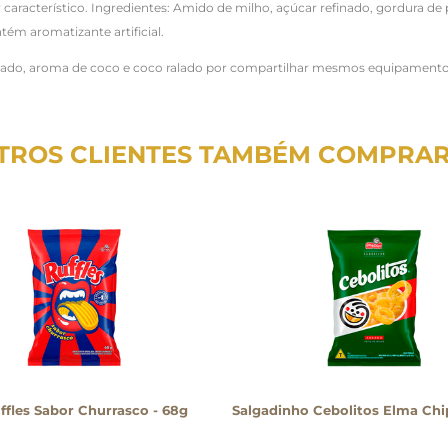
característico. Ingredientes: Amido de milho, açúcar refinado, gordura de
tém aromatizante artificial.
ado, aroma de coco e coco ralado por compartilhar mesmos equipamentos u
TROS CLIENTES TAMBÉM COMPRA
ffles Sabor Churrasco - 68g
Salgadinho Cebolitos Elma Chi