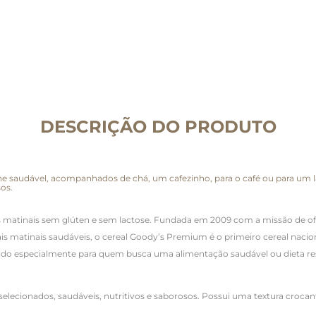
DESCRIÇÃO DO PRODUTO
e saudável, acompanhados de chá, um cafezinho, para o café ou para um la
os.
eais matinais sem glúten e sem lactose. Fundada em 2009 com a missão de of
 matinais saudáveis, o cereal Goody’s Premium é o primeiro cereal nacional
vido especialmente para quem busca uma alimentação saudável ou dieta rest
lecionados, saudáveis, nutritivos e saborosos. Possui uma textura crocante