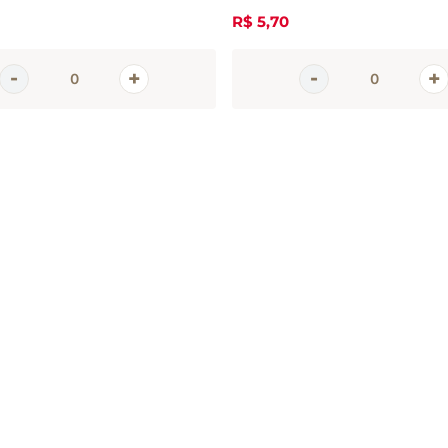
R$
5
,
70
em
tter
 e promoções da Casa Santa Luzia
 seu e-mail
CADASTRAR 