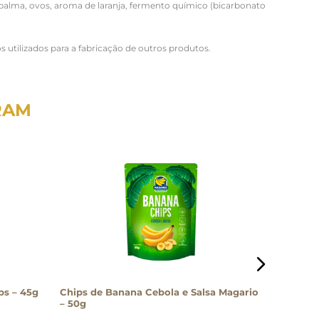
 palma, ovos, aroma de laranja, fermento químico (bicarbonato
tilizados para a fabricação de outros produtos.
RAM
ps – 45g
Chips de Banana Cebola e Salsa Magario
Stick Do
– 50g
Bisks 20