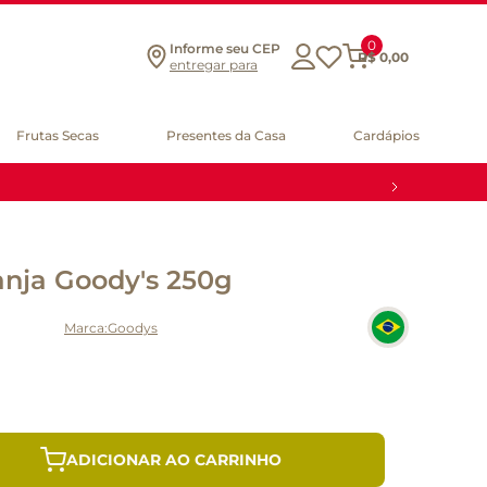
0
Informe seu CEP
R$
0
,
00
entregar para
Frutas Secas
Presentes da Casa
Cardápios
anja Goody's 250g
Goodys
ADICIONAR AO CARRINHO