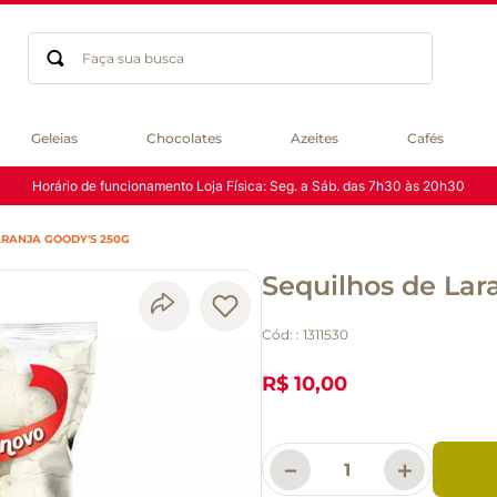
Faça sua busca
Termos mais buscados
Geleias
Chocolates
Azeites
Cafés
geleia
Horário de funcionamento Loja Física: Seg. a Sáb. das 7h30 às 20h30
gluten
chocolate
ARANJA GOODY'S 250G
chá
Sequilhos de Lar
azeite
café
Cód:
:
1311530
biscoito
cerveja
R$ 10,00
queijo
macarrão
－
＋