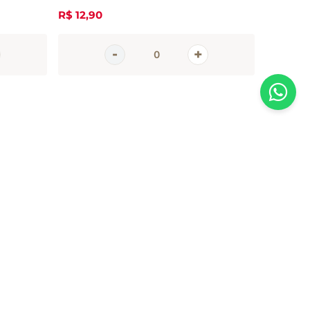
R$
12
,
90
R$
9
,
90
AGORA