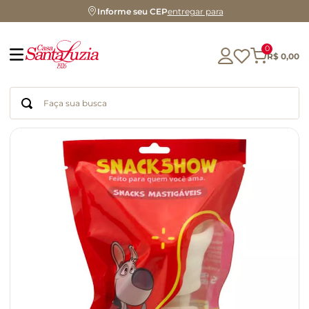
Informe seu CEP
entregar para
0
R$
0
,
00
Faça sua busca
Termos mais buscados
geleia
gluten
chá
chocolate
azeite
café
cerveja
biscoito