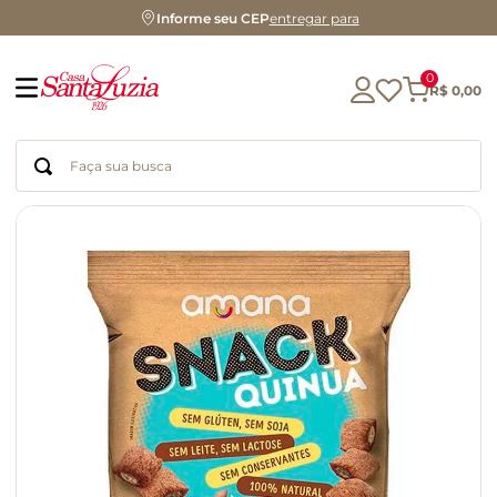
Informe seu CEP
entregar para
0
R$
0
,
00
Faça sua busca
Termos mais buscados
geleia
gluten
chocolate
chá
azeite
café
biscoito
cerveja