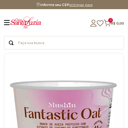
Informe seu CEP
entregar para
0
R$
0
,
00
Faça sua busca
Termos mais buscados
geleia
gluten
chocolate
chá
azeite
café
biscoito
cerveja