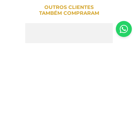
OUTROS CLIENTES
TAMBÉM COMPRARAM
Salamitos Pepperônico Sadia – 36g
R$
6
,
40