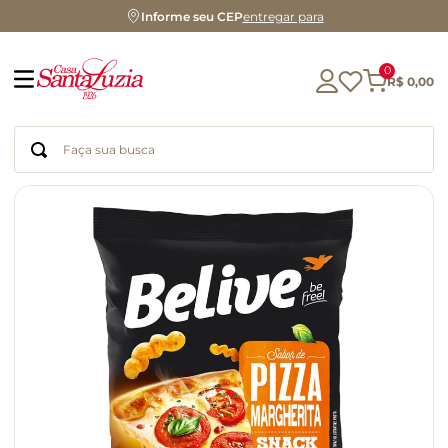
Informe seu CEP
entregar para
0
R$
0
,
00
Faça sua busca
Termos mais buscados
geleia
gluten
chá
chocolate
azeite
biscoito
café
cerveja