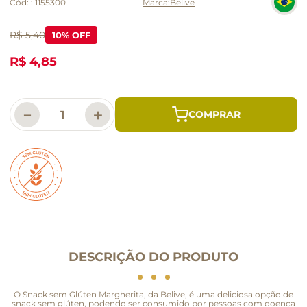
Cód:
:
1155300
Belive
R$ 5,40
10
% OFF
R$ 4,85
－
＋
DESCRIÇÃO DO PRODUTO
O Snack sem Glúten Margherita, da Belive, é uma deliciosa opção de
snack sem glúten, podendo ser consumido por pessoas com doença