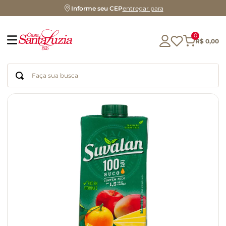
Informe seu CEP
entregar para
0
R$
0
,
00
Faça sua busca
Termos mais buscados
geleia
gluten
chocolate
chá
azeite
café
biscoito
cerveja