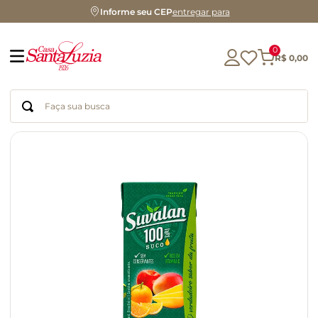
Informe seu CEP
entregar para
0
R$
0
,
00
Faça sua busca
Termos mais buscados
geleia
gluten
chá
chocolate
azeite
café
cerveja
biscoito