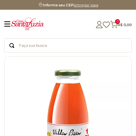
Informe seu CEP
entregar para
0
R$
0
,
00
Faça sua busca
Termos mais buscados
geleia
gluten
chocolate
chá
azeite
café
biscoito
cerveja