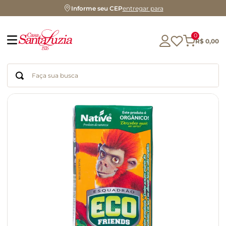
Informe seu CEP
entregar para
0
R$
0
,
00
Faça sua busca
Termos mais buscados
geleia
gluten
chá
chocolate
azeite
biscoito
café
cerveja