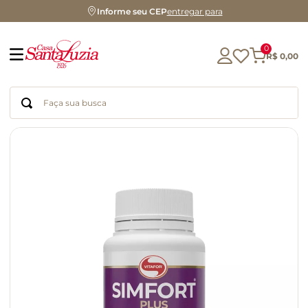
Informe seu CEP
entregar para
0
R$
0
,
00
Faça sua busca
Termos mais buscados
geleia
gluten
chá
chocolate
azeite
biscoito
café
cerveja