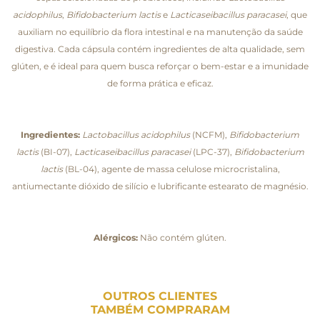
acidophilus
,
Bifidobacterium lactis
e
Lacticaseibacillus paracasei
, que
auxiliam no equilíbrio da flora intestinal e na manutenção da saúde
digestiva. Cada cápsula contém ingredientes de alta qualidade, sem
glúten, e é ideal para quem busca reforçar o bem-estar e a imunidade
de forma prática e eficaz.
Ingredientes:
Lactobacillus acidophilus
(NCFM),
Bifidobacterium
lactis
(BI-07),
Lacticaseibacillus paracasei
(LPC-37),
Bifidobacterium
lactis
(BL-04), agente de massa celulose microcristalina,
antiumectante dióxido de silício e lubrificante estearato de magnésio.
Alérgicos:
Não contém glúten.
OUTROS CLIENTES
TAMBÉM COMPRARAM