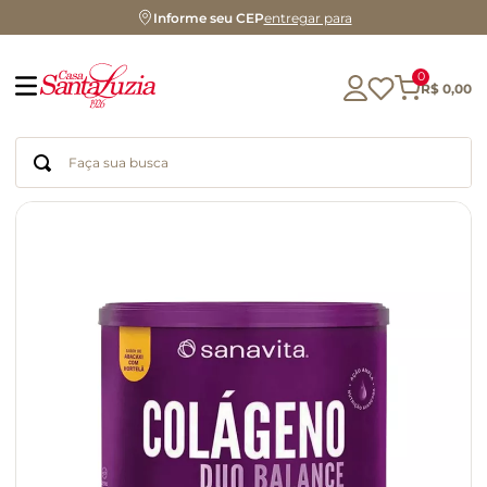
Informe seu CEP
entregar para
0
R$
0
,
00
Faça sua busca
Termos mais buscados
geleia
gluten
chocolate
chá
azeite
café
biscoito
cerveja