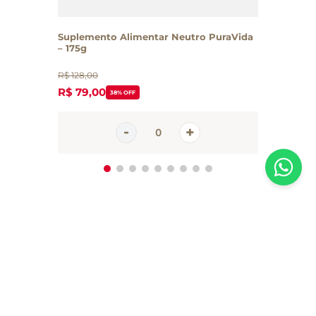
Suplemento Alimentar Neutro PuraVida
– 175g
R$
128
,
00
R$
79
,
00
38%
OFF
Inscreva-se em nossa newsletter
Receba todas as novidades e promoções da Casa Santa Luzia em
primeira mão direto no seu e-mail