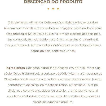
DESCRIÇÃO DO PRODUTO
O Suplemento Alimentar Colágeno Duo Balance Sanavita sabor
Abacaxi com Hortelã é formulado com colágeno hidrolisado de baixo
peso molecular (2kDa), que auxilia na firmeza e elasticidade da pele.
Sua composição inclui ácido hialurônico, vitamina C, vitamina E,
zinco, vitamina A, biotina e silício, nutrientes que contribuem para a
saúde da pele, cabelos e unhas.
Ingredientes:
Colágeno hidrolisado, abacaxi em pó, hialuronato de
sódio (ácido hialurônico), ascorbato de sódio (vitamina C), acetato de
DL-alfa-tocoferila (vitamina E), sulfato de zinco monoidratado (zinco),
pantotenato de cálcio, palmitato de retinol (vitamina A), biotina,
silício, edulcorante glicosídeos de esteviol, aromatizante natural,
acidulante ácido cítrico, antiumectante dióxido de silício, corantes
clorofilina cúprica e urucum.