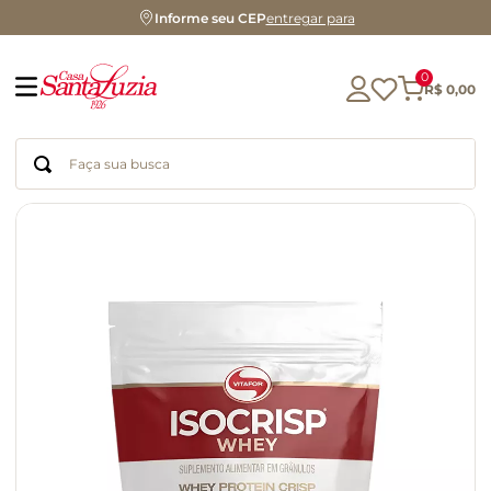
Informe seu CEP
entregar para
0
R$
0
,
00
Faça sua busca
Termos mais buscados
geleia
gluten
chá
chocolate
azeite
biscoito
café
cerveja