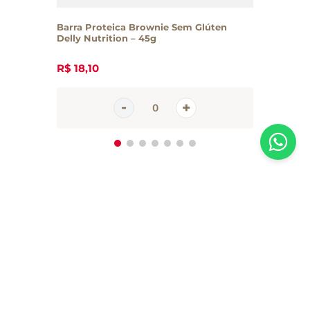
Barra Proteica Brownie Sem Glúten
Delly Nutrition – 45g
R$
18
,
10
Inscreva-se em nossa newsletter
Receba todas as novidades e promoções da Casa Santa Luzia em
primeira mão direto no seu e-mail