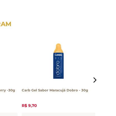
RAM
erry -30g
Carb Gel Sabor Maracujá Dobro - 30g
Suplemen
Milkshak
R$
9
,
70
R$
10
,
50