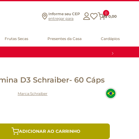
0
Informe seu CEP
R$
0
,
00
entregar para
Frutas Secas
Presentes da Casa
Cardápios
mina D3 Schraiber- 60 Cáps
Schraiber
ADICIONAR AO CARRINHO