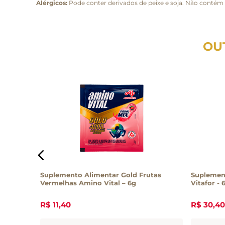
Alérgicos:
Pode conter derivados de peixe e soja. Não contém 
OU
s – 500g
Suplemento Alimentar Gold Frutas
Suplement
Vermelhas Amino Vital – 6g
Vitafor - 
R$
11
,
40
R$
30
,
40