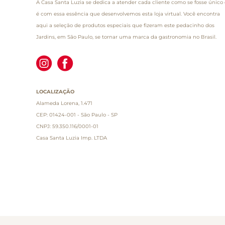
A Casa Santa Luzia se dedica a atender cada cliente como se fosse único 
é com essa essência que desenvolvemos esta loja virtual. Você encontra
aqui a seleção de produtos especiais que fizeram este pedacinho dos
Jardins, em São Paulo, se tornar uma marca da gastronomia no Brasil.
LOCALIZAÇÃO
Alameda Lorena, 1.471
CEP: 01424-001 - São Paulo - SP
CNPJ: 59.350.116/0001-01
Casa Santa Luzia Imp. LTDA