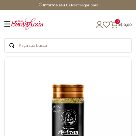
Informe seu CEP
entregar para
0
R$
0
,
00
Faça sua busca
Termos mais buscados
geleia
gluten
chocolate
chá
azeite
café
biscoito
cerveja