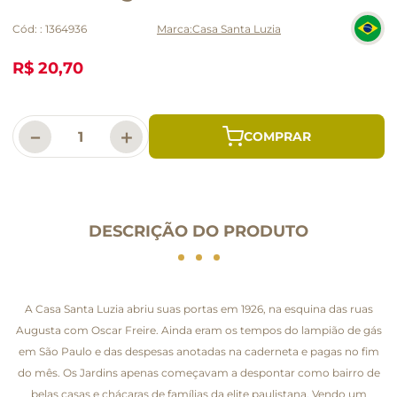
Cód:
:
1364936
Casa Santa Luzia
R$ 20,70
－
＋
DESCRIÇÃO DO PRODUTO
A Casa Santa Luzia abriu suas portas em 1926, na esquina das ruas
Augusta com Oscar Freire. Ainda eram os tempos do lampião de gás
em São Paulo e das despesas anotadas na caderneta e pagas no fim
do mês. Os Jardins apenas começavam a despontar como bairro de
belas casas e chácaras de famílias da elite paulistana. Vendo um