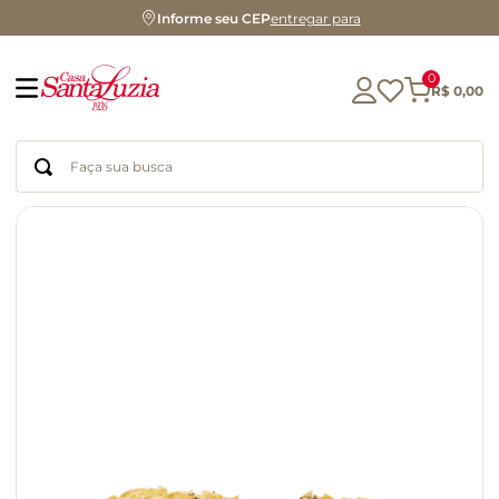
Informe seu CEP
entregar para
0
R$
0
,
00
Faça sua busca
Termos mais buscados
geleia
gluten
chá
chocolate
azeite
biscoito
café
cerveja