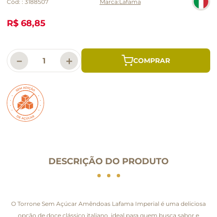
Cód:
:
3188507
Lafama
R$ 68,85
－
＋
DESCRIÇÃO DO PRODUTO
O Torrone Sem Açúcar Amêndoas Lafama Imperial é uma deliciosa
opção de doce clássico italiano, ideal para quem busca sabor e