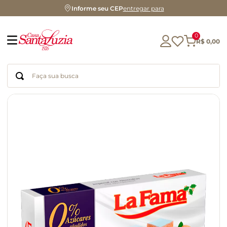
Informe seu CEP
entregar para
0
R$
0
,
00
Faça sua busca
Termos mais buscados
geleia
gluten
chá
chocolate
azeite
biscoito
café
cerveja