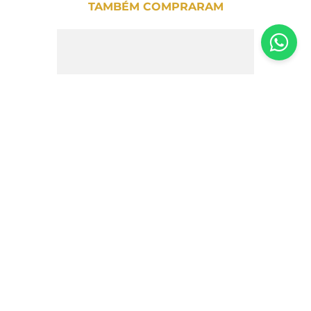
TAMBÉM COMPRARAM
Torrone com Framboesa e Chocolate
Branco Quaranta 120g
R$
54
,
00
R$
48
,
60
10%
OFF