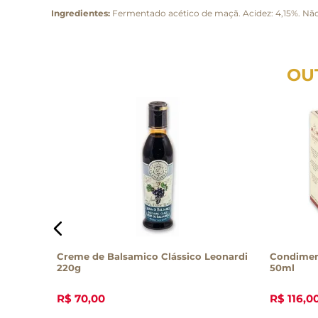
Ingredientes:
Fermentado acético de maçã. Acidez: 4,15%. Nã
OU
ia 250ml
Creme de Balsamico Clássico Leonardi
Condimen
220g
50ml
R$
70
,
00
R$
116
,
0