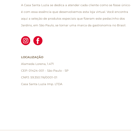
A Casa Santa Luzia se dedica a atender cada cliente como se fosse único 
é com essa essência que desenvolvemos esta loja virtual. Você encontra
aqui a seleção de produtos especiais que fizeram este pedacinho dos
Jardins, em São Paulo, se tornar uma marca da gastronomia no Brasil.
LOCALIZAÇÃO
Alameda Lorena, 1.471
CEP: 01424-001 - São Paulo - SP
CNPJ: 59.350.116/0001-01
Casa Santa Luzia Imp. LTDA