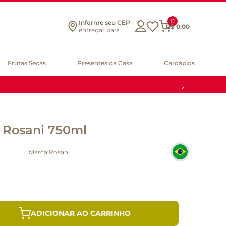
0
Informe seu CEP
R$
0
,
00
entregar para
Frutas Secas
Presentes da Casa
Cardápios
 Rosani 750ml
Rosani
ADICIONAR AO CARRINHO