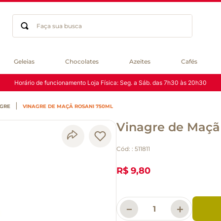
Faça sua busca
Termos mais buscados
Geleias
Chocolates
Azeites
Cafés
geleia
Horário de funcionamento Loja Física: Seg. a Sáb. das 7h30 às 20h30
gluten
chocolate
AGRE
VINAGRE DE MAÇÃ ROSANI 750ML
chá
Vinagre de Maçã
azeite
café
Cód:
:
511811
biscoito
cerveja
R$ 9,80
macarrão
queijo
－
＋