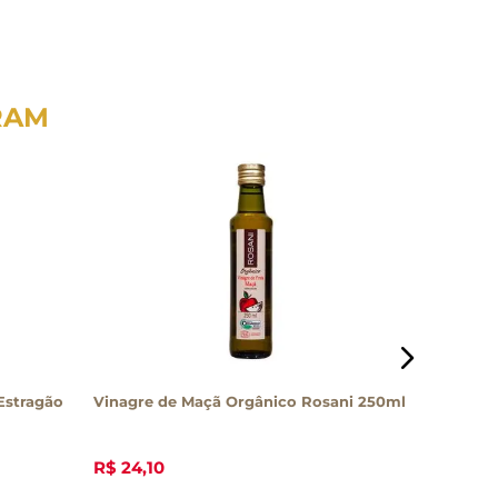
RAM
Estragão
Vinagre de Maçã Orgânico Rosani 250ml
Vinagre 
500ml
R$
24
,
10
R$
31
,
40