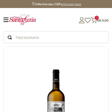
Informe seu CEP
entregar para
0
R$
0
,
00
Faça sua busca
Termos mais buscados
geleia
gluten
chá
chocolate
azeite
café
cerveja
biscoito