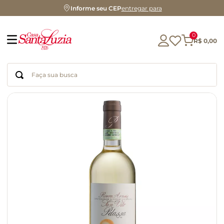
Informe seu CEP
entregar para
0
R$
0
,
00
Faça sua busca
Termos mais buscados
geleia
gluten
chá
chocolate
azeite
biscoito
café
cerveja