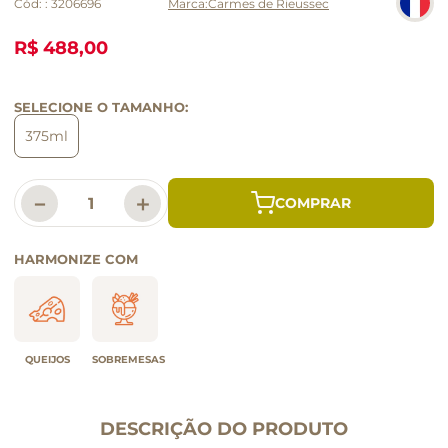
Cód:
:
3206696
Carmes de Rieussec
R$ 488,00
SELECIONE O TAMANHO:
375ml
－
＋
HARMONIZE COM
QUEIJOS
SOBREMESAS
DESCRIÇÃO DO PRODUTO