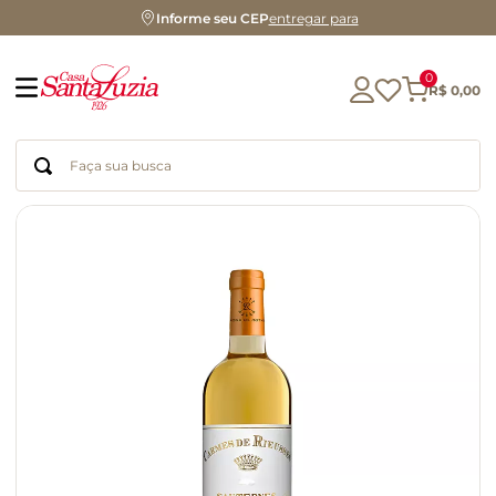
Informe seu CEP
entregar para
0
R$
0
,
00
Faça sua busca
Termos mais buscados
geleia
gluten
chá
chocolate
azeite
biscoito
café
cerveja