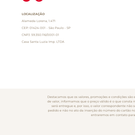
LOCALIZAÇÃO
Alameda Lorena, 1.471
CEP: 01424-001 - São Paulo - SP
CNPJ: 59.350.116/0001-01
Casa Santa Luzia Imp. LTDA
Destacamos que os valores, promoções e condições são ex
de valor, informamos que o preço válido é o que consta 
será entregue e, por isso, o valor correspondente nã
pedido e não no ato da inserção do número do cartão no s
entraremos em contato para 