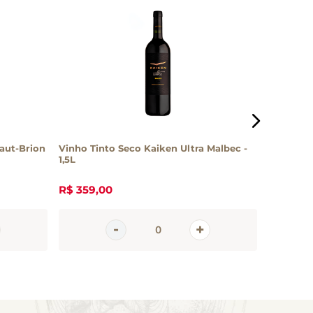
aut-Brion
Vinho Tinto Seco Kaiken Ultra Malbec -
Vinho Ro
1,5L
R$
359
,
00
R$
149
,