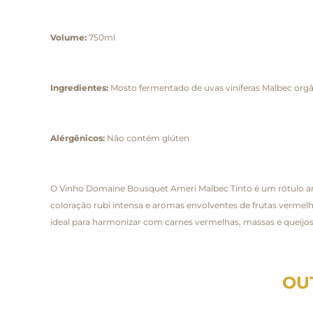
Volume:
750ml
Ingredientes:
Mosto fermentado de uvas viníferas Malbec org
Alérgênicos:
Não contém glúten
O Vinho Domaine Bousquet Ameri Malbec Tinto é um rótulo arge
coloração rubi intensa e aromas envolventes de frutas vermelha
ideal para harmonizar com carnes vermelhas, massas e queijo
OU