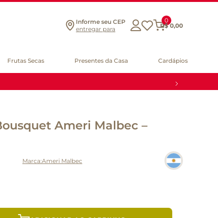
0
Informe seu CEP
R$
0
,
00
entregar para
Frutas Secas
Presentes da Casa
Cardápios
ousquet Ameri Malbec –
Ameri Malbec