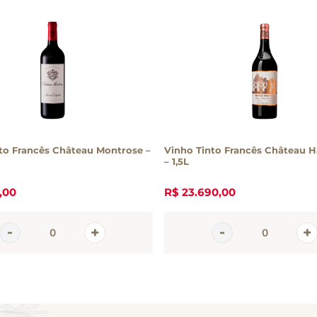
to Francês Château Montrose –
Vinho Tinto Francês Château H
– 1,5L
,
00
R$
23
.
690
,
00