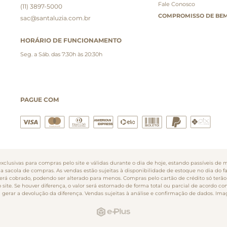
Fale Conosco
(11) 3897-5000
COMPROMISSO DE BEM
sac@santaluzia.com.br
HORÁRIO DE FUNCIONAMENTO
Seg. a Sáb. das 7:30h às 20:30h
PAGUE COM
clusivas para compras pelo site e válidas durante o dia de hoje, estando passíveis de m
na sacola de compras. As vendas estão sujeitas à disponibilidade de estoque no dia do 
o será cobrado, podendo ser alterado para menos. Compras pelo cartão de crédito só te
ite. Se houver diferença, o valor será estornado de forma total ou parcial de acordo co
gerar a devolução da diferença. Vendas sujeitas à análise e confirmação de dados. Ima