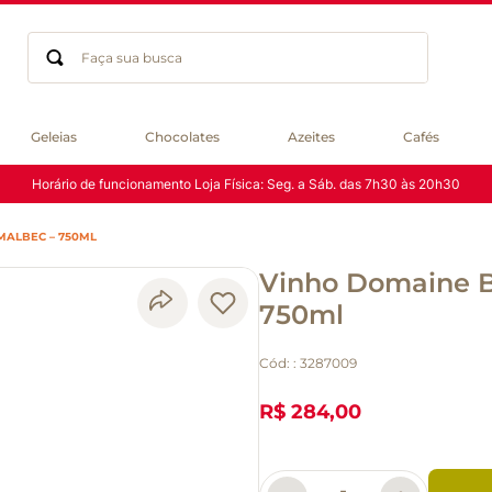
Faça sua busca
Termos mais buscados
Geleias
Chocolates
Azeites
Cafés
geleia
Horário de funcionamento Loja Física: Seg. a Sáb. das 7h30 às 20h30
gluten
chocolate
MALBEC – 750ML
chá
Vinho Domaine B
azeite
café
750ml
biscoito
Cód:
:
3287009
cerveja
macarrão
R$ 284,00
queijo