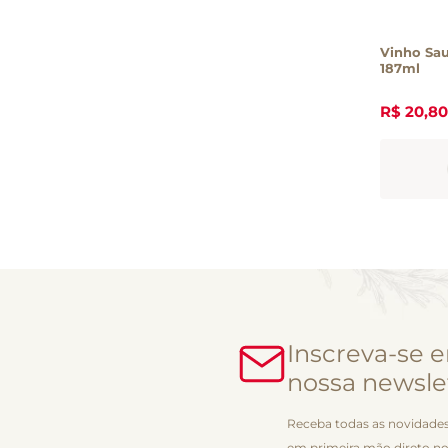
Vinho Sa
187ml
R$
20
,
80
Inscreva-se 
nossa newsle
Receba todas as novidades
em primeira mão direto no