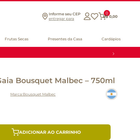
0
Informe seu CEP
R$
0
,
00
entregar para
Frutas Secas
Presentes da Casa
Cardápios
aia Bousquet Malbec – 750ml
Bousquet Malbec
ADICIONAR AO CARRINHO