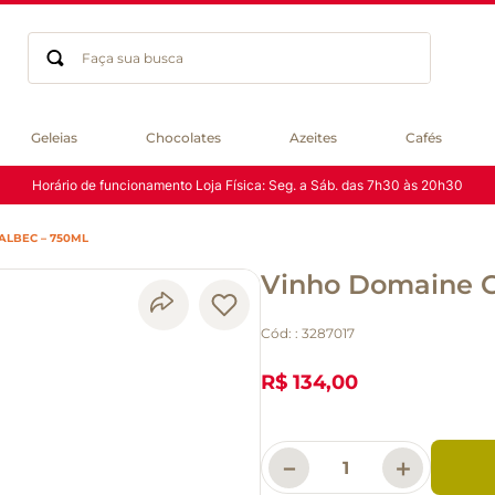
Faça sua busca
Termos mais buscados
Geleias
Chocolates
Azeites
Cafés
geleia
Horário de funcionamento Loja Física: Seg. a Sáb. das 7h30 às 20h30
gluten
chocolate
ALBEC – 750ML
chá
Vinho Domaine G
azeite
café
Cód:
:
3287017
biscoito
cerveja
R$ 134,00
macarrão
queijo
－
＋