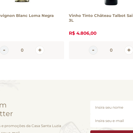
uvignon Blanc Loma Negra
Vinho Tinto Château Talbot Sai
3L
R$
4
.
806
,
00
em
tter
 e promoções da Casa Santa Luzia
 seu e-mail