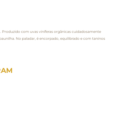
c. Produzido com uvas viníferas orgânicas cuidadosamente
baunilha. No paladar, é encorpado, equilibrado e com taninos
RAM