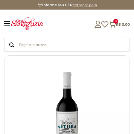
Informe seu CEP
entregar para
0
R$
0
,
00
Faça sua busca
Termos mais buscados
geleia
gluten
chá
chocolate
azeite
café
cerveja
biscoito