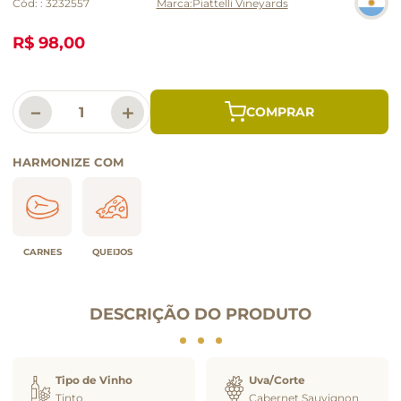
Cód:
:
3232557
Piattelli Vineyards
R$ 98,00
－
＋
HARMONIZE COM
CARNES
QUEIJOS
DESCRIÇÃO DO PRODUTO
Tipo de Vinho
Uva/Corte
Tinto
Cabernet Sauvignon